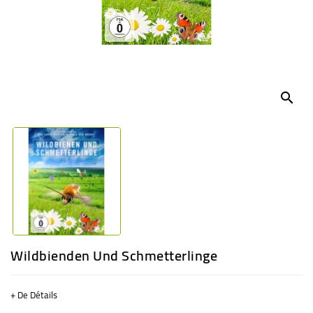
BÉBÉ
CULTUREL
search
Wildbienden Und Schmetterlinge
+ De Détails