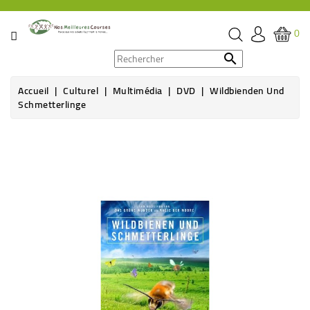
CATÉGORIE
0
PROMOS

Accueil
Culturel
Multimédia
DVD
Wildbienden Und
ÉPICERIE
Schmetterlinge
THÉ,
CAFÉ
&
BOISSON
HYGIÈNE
SOINS
SANTÉ
BIEN-
ÊTRE