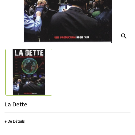
BÉBÉ
CULTUREL
search
La Dette
+ De Détails