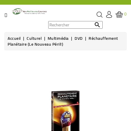
CATÉGORIE
0
PROMOS

Accueil
Culturel
Multimédia
DVD
Réchauffement
ÉPICERIE
Planétaire (le Nouveau Péril!)
THÉ,
CAFÉ
&
BOISSON
HYGIÈNE
SOINS
SANTÉ
BIEN-
ÊTRE