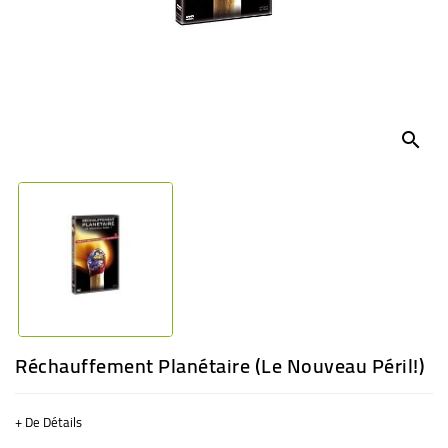
BÉBÉ
CULTUREL
search
Réchauffement Planétaire (le Nouveau Péril!)
+ De Détails