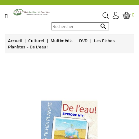
CATÉGORIE
0
PROMOS

Accueil
Culturel
Multimédia
DVD
Les Fiches
ÉPICERIE
Planètes - De L'eau!
THÉ,
CAFÉ
&
BOISSON
HYGIÈNE
SOINS
SANTÉ
BIEN-
ÊTRE