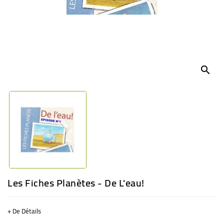
BÉBÉ
CULTUREL
search
Les Fiches Planètes - De L'eau!
+ De Détails