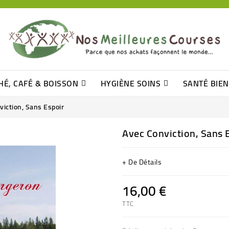
HÉ, CAFÉ & BOISSON
HYGIÈNE SOINS
SANTÉ BIE
Pâtisseries, Moelleux Et Cakes
Sucres En Morceaux, Bûchettes
Barre De Céréales, Pâte D\'amande
Tomates (purée, Coulis, Concentré....)
Levure De Bière Et Germe De Blé
Cotons
Tampo
Shampooin
viction, Sans Espoir
Avec Conviction, Sans 
+ De Détails
16,00 €
TTC