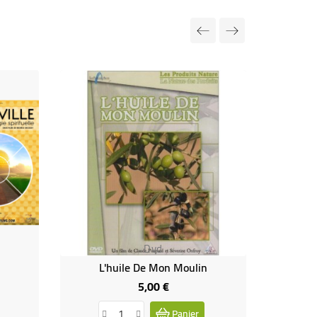
Dvd
L'huile De Mon Moulin
Le
5,00 €
Prix
Panier