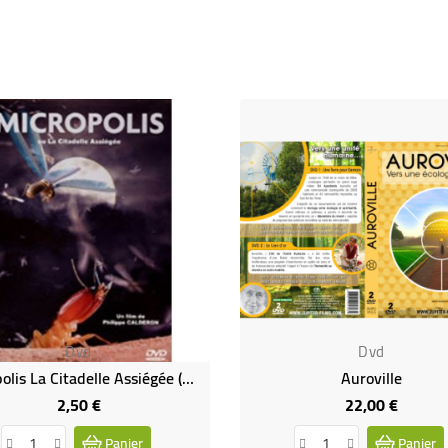
Dvd
Dvd
Micropolis La Citadelle Assiégée (DVD Occasion)
Auroville
2,50 €
22,00 €
Prix
Prix
Panier
Panier