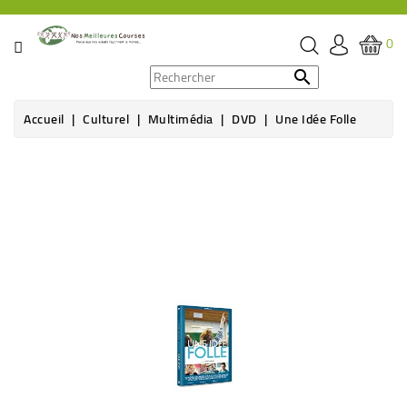
CATÉGORIE
0
PROMOS

Accueil
Culturel
Multimédia
DVD
Une Idée Folle
ÉPICERIE
THÉ,
CAFÉ
&
BOISSON
HYGIÈNE
SOINS
SANTÉ
BIEN-
ÊTRE