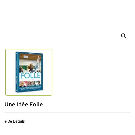
BÉBÉ
CULTUREL
search
Une Idée Folle
+ De Détails