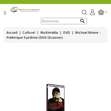
CATÉGORIE
0
PROMOS

Accueil
Culturel
Multimédia
DVD
Michael Moore -
ÉPICERIE
Polémique Système (DVD Occasion)
THÉ,
CAFÉ
&
BOISSON
HYGIÈNE
SOINS
SANTÉ
BIEN-
ÊTRE