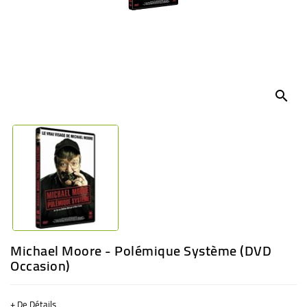
BÉBÉ
CULTUREL
search
Michael Moore - Polémique Système (DVD
Occasion)
+ De Détails