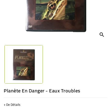
BÉBÉ
CULTUREL
search
Planète En Danger - Eaux Troubles
+ De Détails