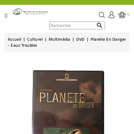
CATÉGORIE
0
PROMOS

Accueil
Culturel
Multimédia
DVD
Planète En Danger
ÉPICERIE
- Eaux Troubles
THÉ,
CAFÉ
&
BOISSON
HYGIÈNE
SOINS
SANTÉ
BIEN-
ÊTRE