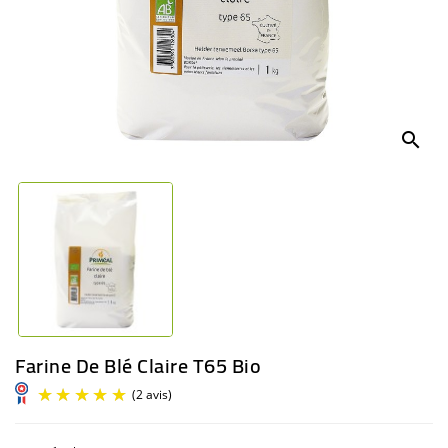
BÉBÉ
CULTUREL
search
Farine De Blé Claire T65 Bio