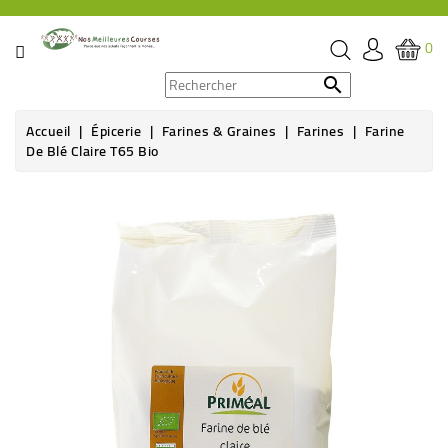
CATÉGORIE
0
PROMOS

Accueil
Épicerie
Farines & Graines
Farines
Farine
ÉPICERIE
De Blé Claire T65 Bio
THÉ,
Rupture de stock
CAFÉ
&
BOISSON
HYGIÈNE
SOINS
SANTÉ
BIEN-
ÊTRE