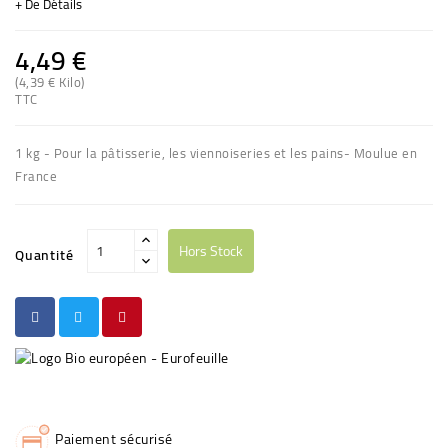
+ De Détails
4,49 €
(4,39 € Kilo)
(2 avis)
TTC
1 kg - Pour la pâtisserie, les viennoiseries et les pains- Moulue en
France
Hors Stock
Quantité
Paiement sécurisé