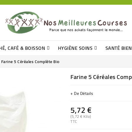
HÉ, CAFÉ & BOISSON
HYGIÈNE SOINS
SANTÉ BIE
Pâtisseries, Moelleux Et Cakes
Sucres En Morceaux, Bûchettes
Barre De Céréales, Pâte D\'amande
Tomates (purée, Coulis, Concentré....)
Levure De Bière Et Germe De Blé
Cotons
Tampo
Shampooin
Farine 5 Céréales Complète Bio
Farine 5 Céréales Comp
+ De Détails
5,72 €
(5,72 € Kilo)
TTC