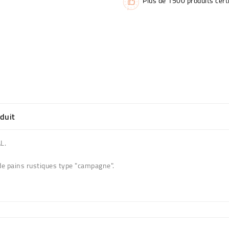
Plus de 1500 produits certi
oduit
AL.
 de pains rustiques type "campagne".