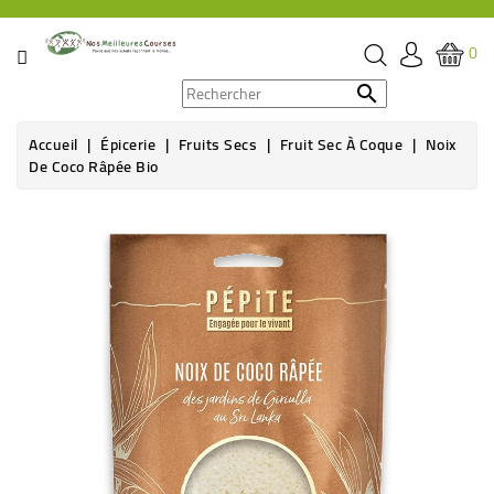
CATÉGORIE
0
PROMOS

Accueil
Épicerie
Fruits Secs
Fruit Sec À Coque
Noix
ÉPICERIE
De Coco Râpée Bio
THÉ,
CAFÉ
&
BOISSON
HYGIÈNE
SOINS
SANTÉ
BIEN-
ÊTRE