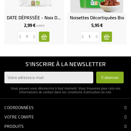
DATE DÉPASSÉE - Noix De Cajou Herbes De Provence Bio & Équitable
Noisettes Décortiquées Bio
2,99 €
5,95 €
Prix
Prix
Prix
4,99 €
de
base
S'INSCRIRE À LA NEWSLETTER
Vous pouvez vous désinscrire à tout moment. Vous trouverez pour cela nos
informations de contact dans les conditions d'utilisation du site.
COORDONNÉES
VOTRE COMPTE
PRODUITS