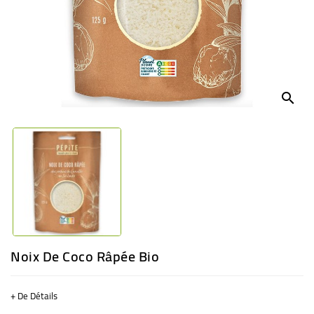
BÉBÉ
CULTUREL
search
Noix De Coco Râpée Bio
+ De Détails