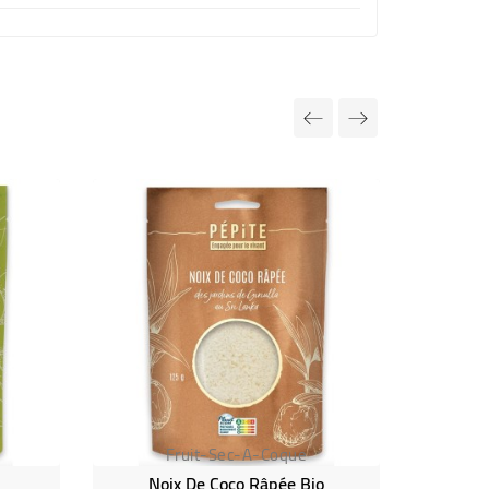
Fruit-Sec-A-Coque
Noix De Coco Râpée Bio