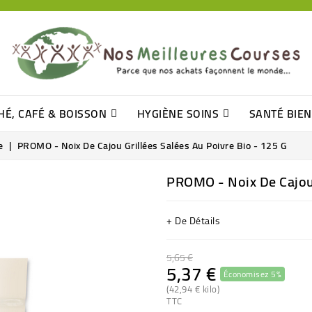
HÉ, CAFÉ & BOISSON
HYGIÈNE SOINS
SANTÉ BIE
Pâtisseries, Moelleux Et Cakes
Sucres En Morceaux, Bûchettes
Barre De Céréales, Pâte D\'amande
Tomates (purée, Coulis, Concentré....)
Levure De Bière Et Germe De Blé
Cotons
Tampo
Shampooin
e
PROMO - Noix De Cajou Grillées Salées Au Poivre Bio - 125 G
PROMO - Noix De Cajou 
+ De Détails
5,65 €
5,37 €
Économisez 5%
(42,94 € kilo)
TTC