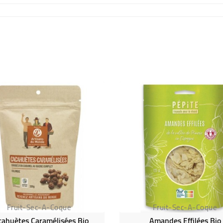
Fruit-Sec-A-Coque
Fruit-Sec-A-Coque
cahuètes Caramélisées Bio
Amandes Effilées Bio