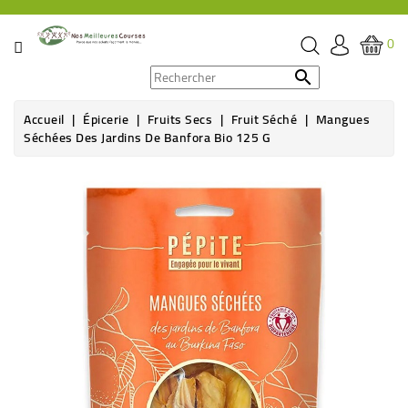
CATÉGORIE
0
PROMOS

Accueil
Épicerie
Fruits Secs
Fruit Séché
Mangues
ÉPICERIE
Séchées Des Jardins De Banfora Bio 125 G
THÉ,
CAFÉ
&
BOISSON
HYGIÈNE
SOINS
SANTÉ
BIEN-
ÊTRE