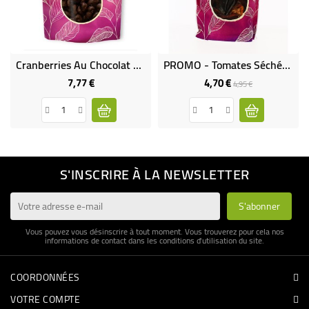
Cranberries Au Chocolat Noir
PROMO - Tomates Séchées Bio
7,77 €
4,70 €
Prix
Prix
Prix
4,95 €
de
base
S'INSCRIRE À LA NEWSLETTER
Vous pouvez vous désinscrire à tout moment. Vous trouverez pour cela nos
informations de contact dans les conditions d'utilisation du site.
COORDONNÉES
VOTRE COMPTE