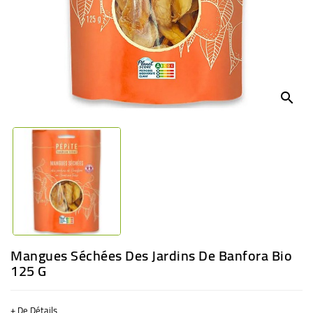
BÉBÉ
CULTUREL
search
Mangues Séchées Des Jardins De Banfora Bio
125 G
+ De Détails