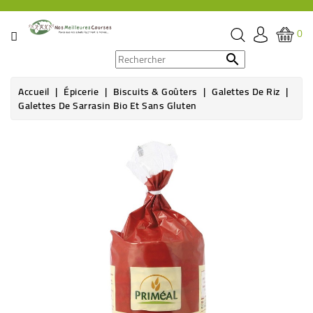
CATÉGORIE
0
PROMOS

Accueil
Épicerie
Biscuits & Goûters
Galettes De Riz
ÉPICERIE
Galettes De Sarrasin Bio Et Sans Gluten
THÉ,
Rupture de stock
CAFÉ
&
BOISSON
HYGIÈNE
SOINS
SANTÉ
BIEN-
ÊTRE