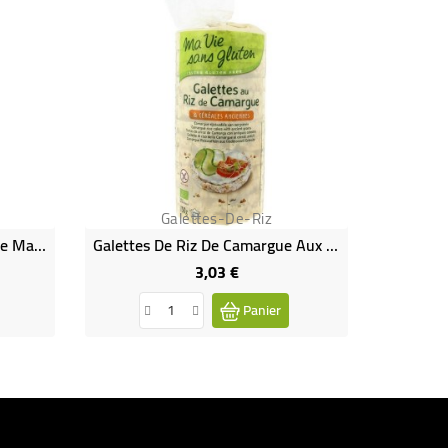
Galettes-De-Riz
DATE DÉPASSÉE - Galettes De Maïs Bio
Galettes De Riz De Camargue Aux Céréales Anciennes Bio & Sans Gluten
3,03 €
Prix
Panier