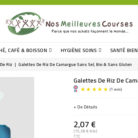
HÉ, CAFÉ & BOISSON
HYGIÈNE SOINS
SANTÉ BIE
Pâtisseries, Moelleux Et Cakes
Sucres En Morceaux, Bûchettes
Barre De Céréales, Pâte D\'amande
Tomates (purée, Coulis, Concentré....)
Levure De Bière Et Germe De Blé
Cotons
Tampo
Shampooin
 De Riz
Galettes De Riz De Camargue Sans Sel, Bio & Sans Gluten
Galettes De Riz De Cam
+ De Détails
2,07 €
(15,38 € kilo)
TTC