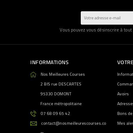
Vous pouvez vous désinscrire à tout 
INFORMATIONS
VOTR
Nos Meilleures Courses
Informa
2 BIS rue DESCARTES
Comman
95330 DOMONT
Avoirs
France métropolitaine
Adresse
07 68 09 65 42
Bons de
contact@nosmeilleurescourses.co
Mes ale
m