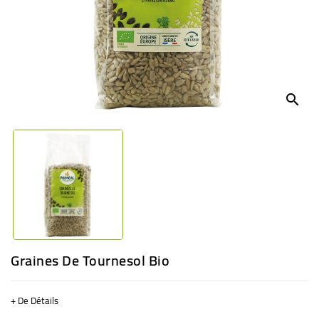
BÉBÉ
CULTUREL
search
Graines De Tournesol Bio
+ De Détails