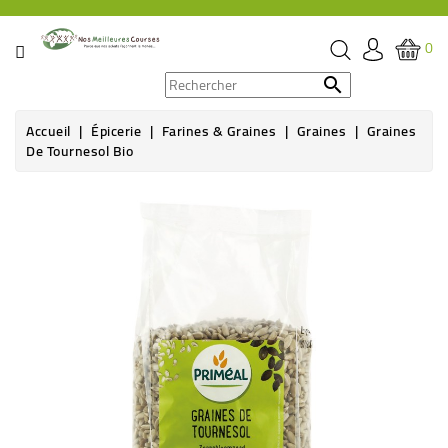
CATÉGORIE
0
PROMOS

Accueil
Épicerie
Farines & Graines
Graines
Graines
ÉPICERIE
De Tournesol Bio
THÉ,
CAFÉ
&
BOISSON
HYGIÈNE
SOINS
SANTÉ
BIEN-
ÊTRE