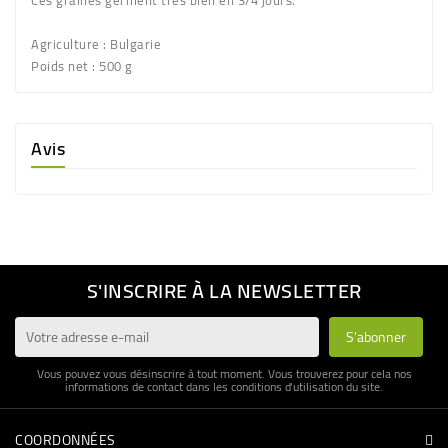
Ces graines germent très bien en 3/4 jours.
Agriculture
: Bulgarie
Poids net
: 500 g
Avis
S'INSCRIRE À LA NEWSLETTER
Vous pouvez vous désinscrire à tout moment. Vous trouverez pour cela nos
informations de contact dans les conditions d'utilisation du site.
COORDONNÉES