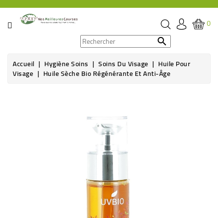
CATÉGORIE
0
PROMOS

Accueil
Hygiène Soins
Soins Du Visage
Huile Pour
ÉPICERIE
Visage
Huile Sèche Bio Régénérante Et Anti-Âge
THÉ,
CAFÉ
&
BOISSON
HYGIÈNE
SOINS
SANTÉ
BIEN-
ÊTRE