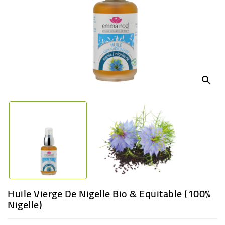
BÉBÉ
CULTUREL
search
Huile Vierge De Nigelle Bio & Equitable (100%
Nigelle)