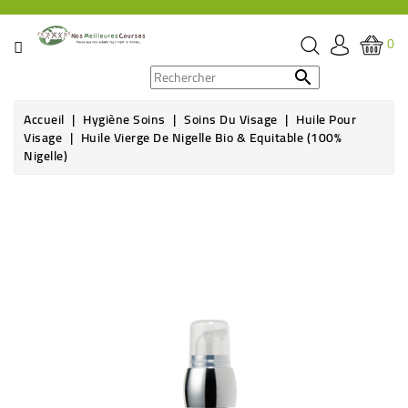
CATÉGORIE
0
PROMOS

Accueil
Hygiène Soins
Soins Du Visage
Huile Pour
ÉPICERIE
Visage
Huile Vierge De Nigelle Bio & Equitable (100%
Nigelle)
THÉ,
CAFÉ
&
BOISSON
HYGIÈNE
SOINS
SANTÉ
BIEN-
ÊTRE