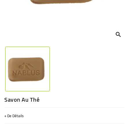
BÉBÉ
CULTUREL
search
Savon Au Thé
+ De Détails