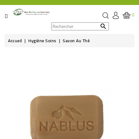
CATÉGORIE
0
PROMOS

Accueil
Hygiène Soins
Savon Au Thé
ÉPICERIE
THÉ,
CAFÉ
&
BOISSON
HYGIÈNE
SOINS
SANTÉ
BIEN-
ÊTRE