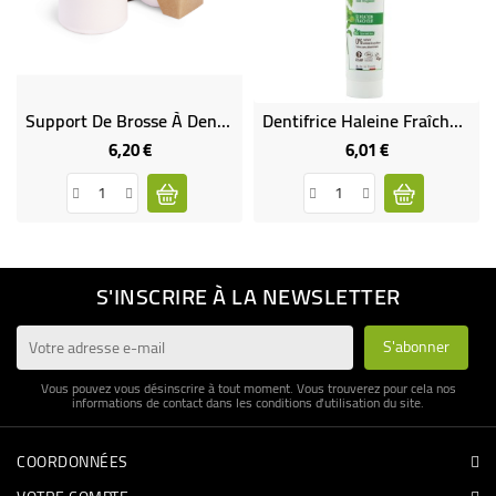
Support De Brosse À Dents Blanc En Céramique
Dentifrice Haleine Fraîche À La Menthe
6,20 €
6,01 €
Prix
Prix
S'INSCRIRE À LA NEWSLETTER
Vous pouvez vous désinscrire à tout moment. Vous trouverez pour cela nos
informations de contact dans les conditions d'utilisation du site.
COORDONNÉES