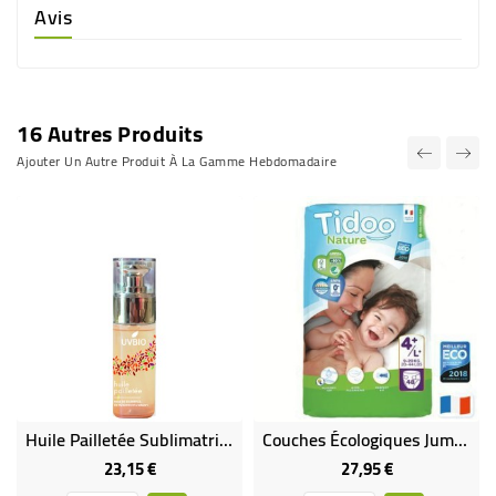
Avis
16 Autres Produits
Ajouter Un Autre Produit À La Gamme Hebdomadaire
Huile Pailletée Sublimatrice Bio Et Vegan 50 ML
Couches Écologiques Jumbo Pack (x50) - T4/L+ (9 À 20 Kg)
23,15 €
27,95 €
Prix
Prix