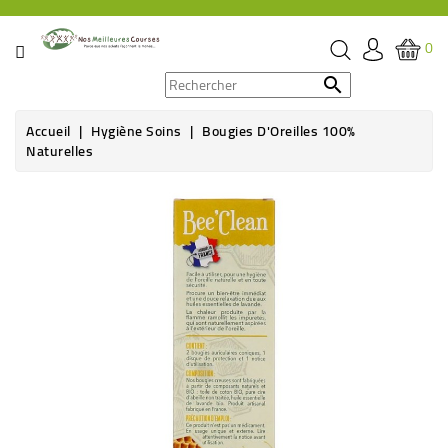
CATÉGORIE
0
PROMOS

Accueil
Hygiène Soins
Bougies D'Oreilles 100%
ÉPICERIE
Naturelles
THÉ,
CAFÉ
&
BOISSON
HYGIÈNE
SOINS
SANTÉ
BIEN-
ÊTRE