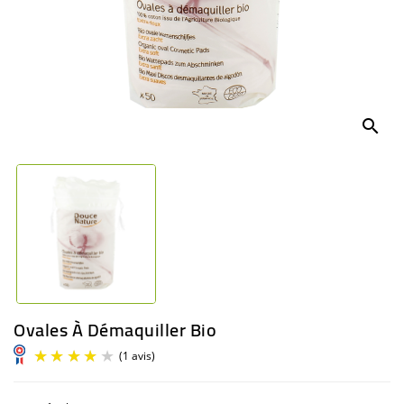
BÉBÉ
CULTUREL
search
Ovales À Démaquiller Bio