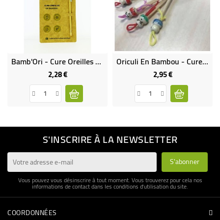
Bamb'Ori - Cure Oreilles Écologique
Oriculi En Bambou - Cure-Oreille Écologique
2,28 €
2,95 €
Prix
Prix
S'INSCRIRE À LA NEWSLETTER
Vous pouvez vous désinscrire à tout moment. Vous trouverez pour cela nos
informations de contact dans les conditions d'utilisation du site.
COORDONNÉES