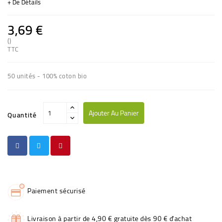
+ De Détails
3,69 €
()
(1 avis)
TTC
50 unités - 100% coton bio
Ajouter Au Panier
Quantité
Paiement sécurisé
Livraison à partir de 4,90 € gratuite dès 90 € d'achat