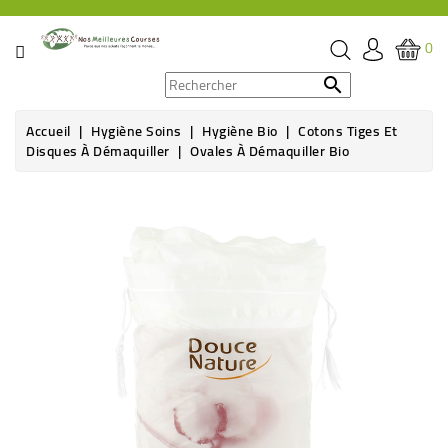
CATÉGORIE
0
PROMOS

Accueil
Hygiène Soins
Hygiène Bio
Cotons Tiges Et
ÉPICERIE
Disques À Démaquiller
Ovales À Démaquiller Bio
THÉ,
CAFÉ
&
BOISSON
HYGIÈNE
SOINS
SANTÉ
BIEN-
ÊTRE