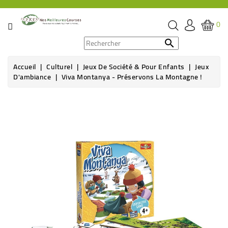
CATÉGORIE
0
PROMOS

Accueil
Culturel
Jeux De Société & Pour Enfants
Jeux
ÉPICERIE
D'ambiance
Viva Montanya - Préservons La Montagne !
THÉ,
Rupture de stock
CAFÉ
&
BOISSON
HYGIÈNE
SOINS
SANTÉ
BIEN-
ÊTRE