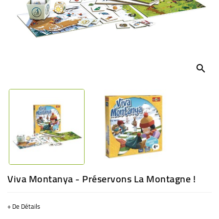
BÉBÉ
CULTUREL
search
Viva Montanya - Préservons La Montagne !
+ De Détails