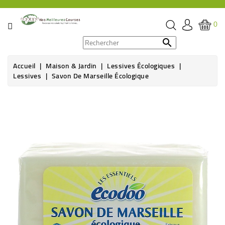
CATÉGORIE
0
PROMOS

Accueil
Maison & Jardin
Lessives Écologiques
ÉPICERIE
Lessives
Savon De Marseille Écologique
THÉ,
CAFÉ
&
BOISSON
HYGIÈNE
SOINS
SANTÉ
BIEN-
ÊTRE