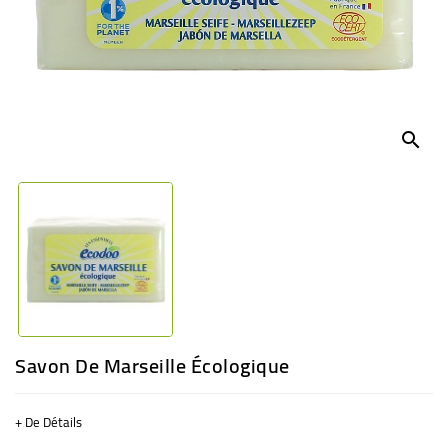
BÉBÉ
CULTUREL
search
Savon De Marseille Écologique
+ De Détails