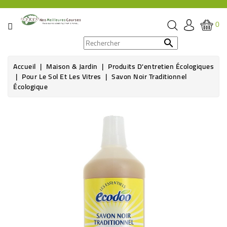
CATÉGORIE
0
PROMOS

Accueil
Maison & Jardin
Produits D'entretien Écologiques
ÉPICERIE
Pour Le Sol Et Les Vitres
Savon Noir Traditionnel
Écologique
THÉ,
CAFÉ
&
BOISSON
HYGIÈNE
SOINS
SANTÉ
BIEN-
ÊTRE