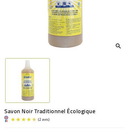
BÉBÉ
CULTUREL
search
Savon Noir Traditionnel Écologique