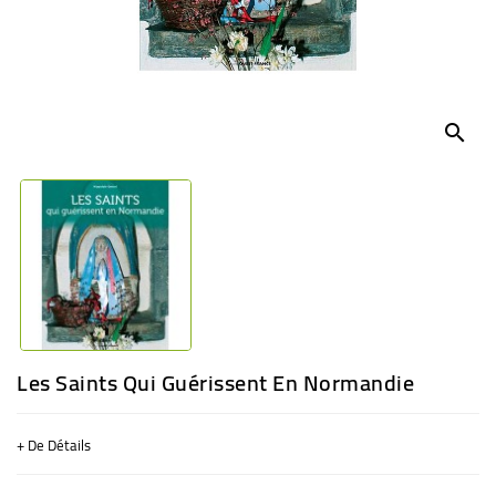
BÉBÉ
CULTUREL
search
Les Saints Qui Guérissent En Normandie
+ De Détails