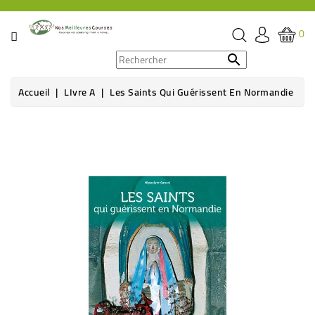
CATÉGORIE
0
PROMOS

Accueil
LIvre A
Les Saints Qui Guérissent En Normandie
ÉPICERIE
THÉ,
CAFÉ
&
BOISSON
HYGIÈNE
SOINS
SANTÉ
BIEN-
ÊTRE