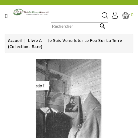
CATÉGORIE
0
PROMOS

Accueil
LIvre A
Je Suis Venu Jeter Le Feu Sur La Terre
ÉPICERIE
(Collection- Rare)
THÉ,
Rupture de stock
CAFÉ
&
BOISSON
HYGIÈNE
SOINS
SANTÉ
BIEN-
ÊTRE