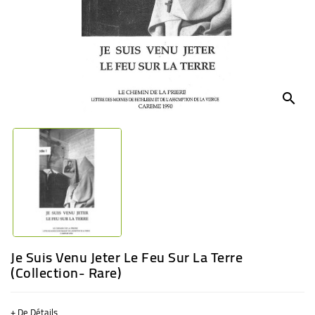
BÉBÉ
CULTUREL
search
Je Suis Venu Jeter Le Feu Sur La Terre
(Collection- Rare)
+ De Détails