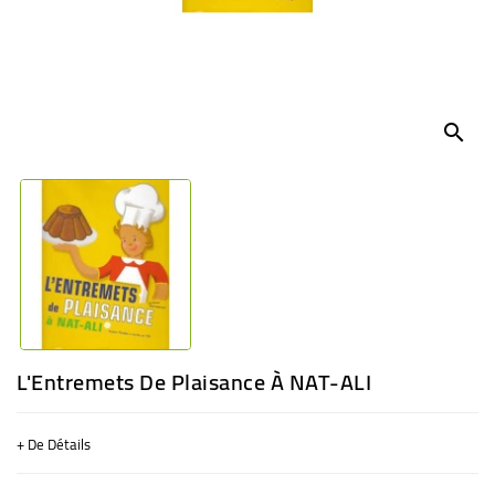
BÉBÉ
CULTUREL
search
L'Entremets De Plaisance À NAT-ALI
+ De Détails