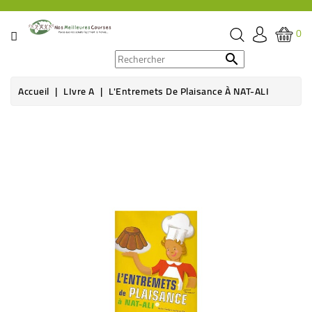
CATÉGORIE
0
PROMOS

Accueil
LIvre A
L'Entremets De Plaisance À NAT-ALI
ÉPICERIE
THÉ,
CAFÉ
&
BOISSON
HYGIÈNE
SOINS
SANTÉ
BIEN-
ÊTRE