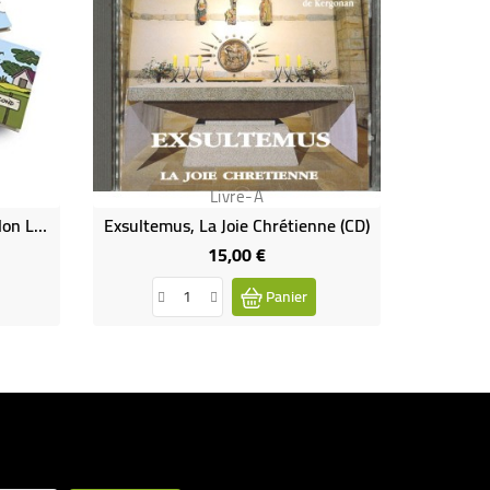
Livre-A
Le Chat, Tome 18 La Bible Selon Le Chat
Exsultemus, La Joie Chrétienne (CD)
15,00 €
Prix
Panier