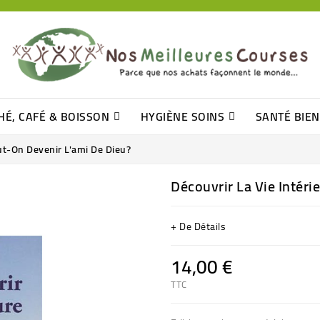
HÉ, CAFÉ & BOISSON
HYGIÈNE SOINS
SANTÉ BIE
Pâtisseries, Moelleux Et Cakes
Sucres En Morceaux, Bûchettes
Barre De Céréales, Pâte D\'amande
Tomates (purée, Coulis, Concentré....)
Levure De Bière Et Germe De Blé
Cotons
Tampo
Shampooin
eut-On Devenir L'ami De Dieu?
Découvrir La Vie Intéri
+ De Détails
14,00 €
TTC