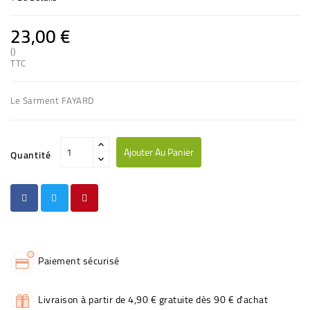
23,00 €
()
TTC
Le Sarment FAYARD
Ajouter Au Panier
Quantité
Paiement sécurisé
Livraison à partir de 4,90 € gratuite dès 90 € d'achat