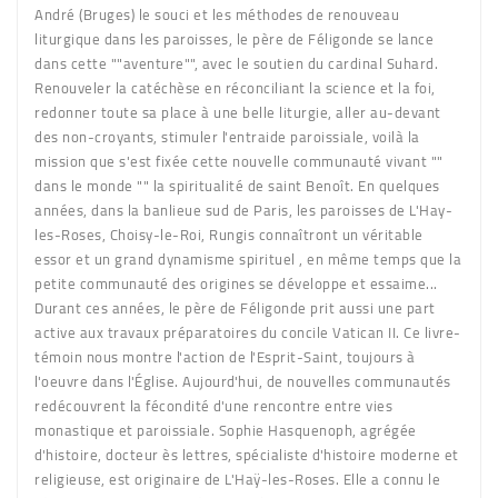
André (Bruges) le souci et les méthodes de renouveau
liturgique dans les paroisses, le père de Féligonde se lance
dans cette ""aventure"", avec le soutien du cardinal Suhard.
Renouveler la catéchèse en réconciliant la science et la foi,
redonner toute sa place à une belle liturgie, aller au-devant
des non-croyants, stimuler l'entraide paroissiale, voilà la
mission que s'est fixée cette nouvelle communauté vivant ""
dans le monde "" la spiritualité de saint Benoît. En quelques
années, dans la banlieue sud de Paris, les paroisses de L'Hay-
les-Roses, Choisy-le-Roi, Rungis connaîtront un véritable
essor et un grand dynamisme spirituel , en même temps que la
petite communauté des origines se développe et essaime...
Durant ces années, le père de Féligonde prit aussi une part
active aux travaux préparatoires du concile Vatican II. Ce livre-
témoin nous montre l'action de l'Esprit-Saint, toujours à
l'oeuvre dans l'Église. Aujourd'hui, de nouvelles communautés
redécouvrent la fécondité d'une rencontre entre vies
monastique et paroissiale. Sophie Hasquenoph, agrégée
d'histoire, docteur ès lettres, spécialiste d'histoire moderne et
religieuse, est originaire de L'Haÿ-les-Roses. Elle a connu le