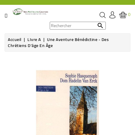
CATÉGORIE
0
PROMOS

Accueil
LIvre A
Une Aventure Bénédictine - Des
ÉPICERIE
Chrétiens D'âge En Âge
THÉ,
CAFÉ
&
BOISSON
HYGIÈNE
SOINS
SANTÉ
BIEN-
ÊTRE