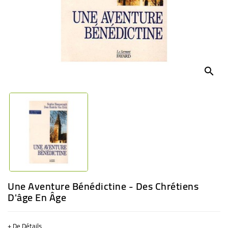
BÉBÉ
CULTUREL
search
Une Aventure Bénédictine - Des Chrétiens
D'âge En Âge
+ De Détails