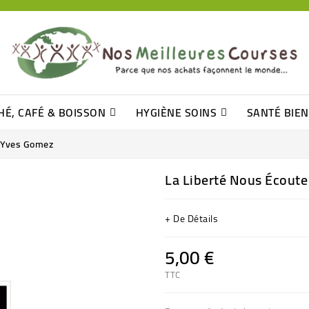
HÉ, CAFÉ & BOISSON
HYGIÈNE SOINS
SANTÉ BIE
Pâtisseries, Moelleux Et Cakes
Sucres En Morceaux, Bûchettes
Barre De Céréales, Pâte D\'amande
Tomates (purée, Coulis, Concentré....)
Levure De Bière Et Germe De Blé
Cotons
Tampo
Shampooin
e-Yves Gomez
La Liberté Nous Écoute
+ De Détails
5,00 €
TTC