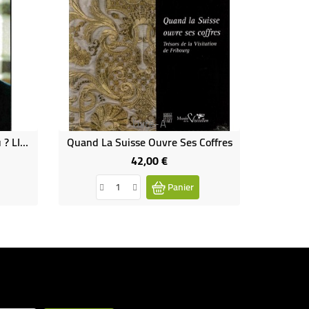
Livre-A
Père André-Marie : Qui Es-Tu ? LIVRE (neuf)
Quand La Suisse Ouvre Ses Coffres
L'Abbay
42,00 €
Prix
Panier