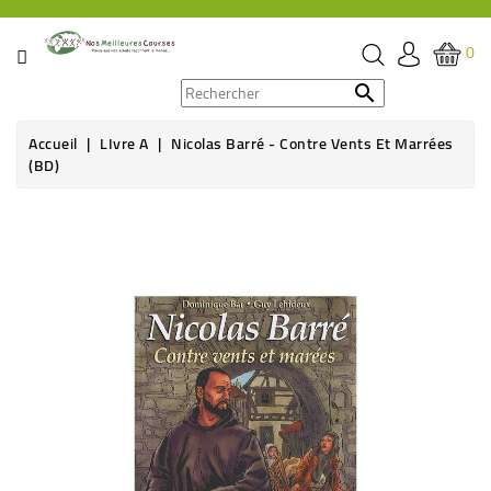
CATÉGORIE
0
PROMOS

Accueil
LIvre A
Nicolas Barré - Contre Vents Et Marrées
ÉPICERIE
(BD)
THÉ,
CAFÉ
&
BOISSON
HYGIÈNE
SOINS
SANTÉ
BIEN-
ÊTRE