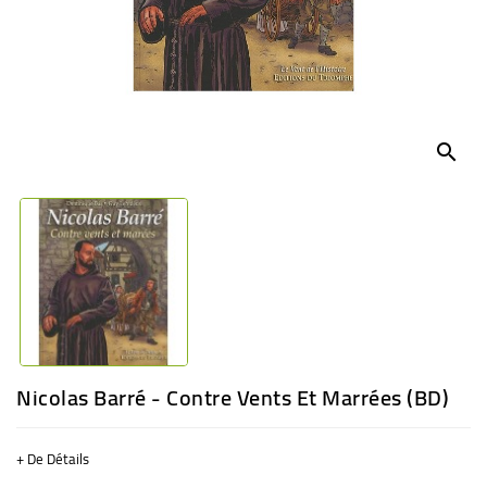
BÉBÉ
CULTUREL
search
Nicolas Barré - Contre Vents Et Marrées (BD)
+ De Détails