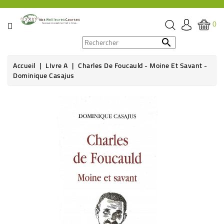
CATÉGORIE
0
PROMOS

Accueil
LIvre A
Charles De Foucauld - Moine Et Savant -
ÉPICERIE
Dominique Casajus
THÉ,
CAFÉ
&
BOISSON
HYGIÈNE
SOINS
SANTÉ
BIEN-
ÊTRE