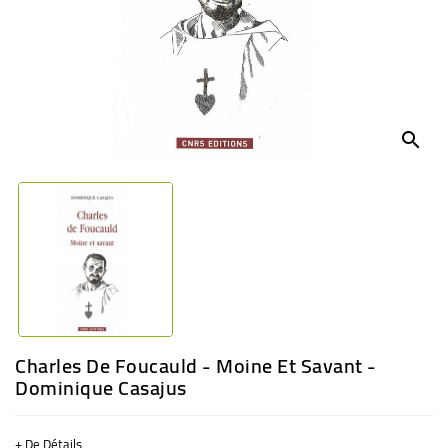
BÉBÉ
CULTUREL
search
Charles De Foucauld - Moine Et Savant -
Dominique Casajus
+ De Détails