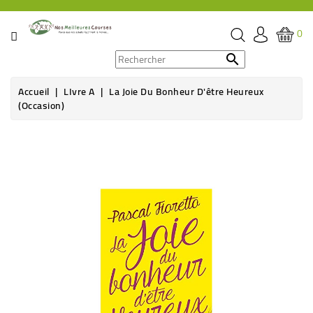
CATÉGORIE
0
PROMOS

Accueil
LIvre A
La Joie Du Bonheur D'être Heureux
ÉPICERIE
(Occasion)
THÉ,
Rupture de stock
CAFÉ
&
BOISSON
HYGIÈNE
SOINS
SANTÉ
BIEN-
ÊTRE