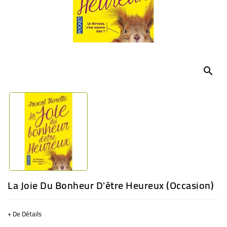
BÉBÉ
CULTUREL
search
La Joie Du Bonheur D'être Heureux (Occasion)
+ De Détails