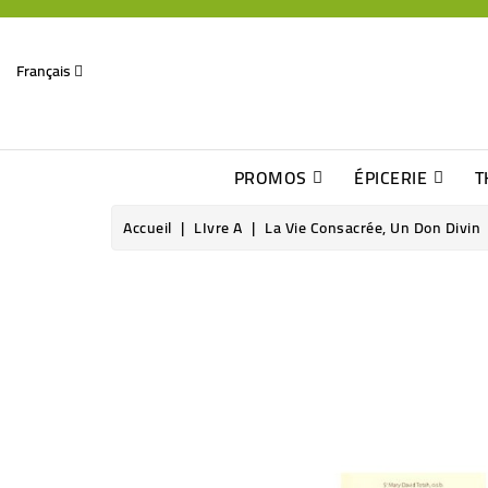
Français
PROMOS
ÉPICERIE
T
Dates Dépassées, Jusqu\'à -70% De Réduction
Découverte De Beaux Produits Au Détour D\'une Bonne Affaire
Sucres & Édulcorants Naturels
Chocolats, Barres & Confiserie
Accueil
LIvre A
La Vie Consacrée, Un Don Divin