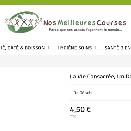
HÉ, CAFÉ & BOISSON
HYGIÈNE SOINS
SANTÉ BIE
Pâtisseries, Moelleux Et Cakes
Sucres En Morceaux, Bûchettes
Barre De Céréales, Pâte D\'amande
Tomates (purée, Coulis, Concentré....)
Levure De Bière Et Germe De Blé
Cotons
Tampo
Shampooin
La Vie Consacrée, Un D
+ De Détails
4,50 €
TTC