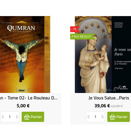
-7%
PRIX RÉDUIT
Livre-A
Livre-A
Qumran - Tome 02- Le Rouleau De La Femme (Occasion)
Je Vous Salue...Paris
5,00 €
39,06 €
Prix
Prix
Prix
42,00 €
de
Panier
Panier
base