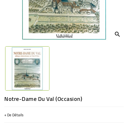
BÉBÉ
CULTUREL
search
Notre-Dame Du Val (Occasion)
+ De Détails