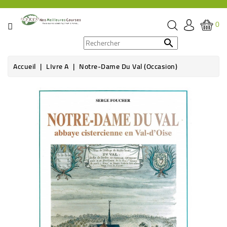
CATÉGORIE
0
PROMOS

Accueil
LIvre A
Notre-Dame Du Val (Occasion)
ÉPICERIE
Rupture de stock
THÉ,
CAFÉ
&
BOISSON
HYGIÈNE
SOINS
SANTÉ
BIEN-
ÊTRE