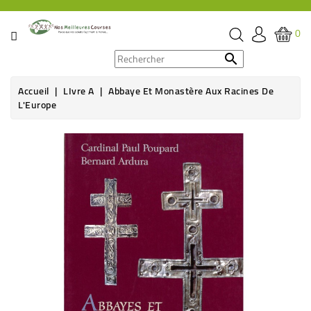
CATÉGORIE
0
PROMOS

Accueil
LIvre A
Abbaye Et Monastère Aux Racines De
ÉPICERIE
L'Europe
THÉ,
Rupture de stock
CAFÉ
&
BOISSON
HYGIÈNE
SOINS
SANTÉ
BIEN-
ÊTRE