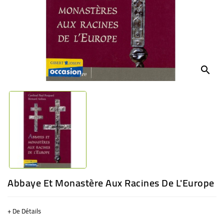
BÉBÉ
CULTUREL
search
Abbaye Et Monastère Aux Racines De L'Europe
+ De Détails