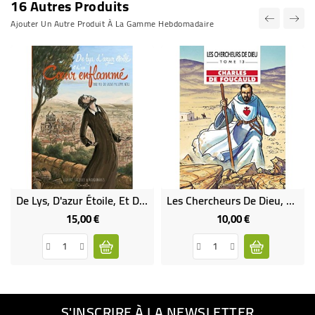
16 Autres Produits
Ajouter Un Autre Produit À La Gamme Hebdomadaire
De Lys, D'azur Étoile, Et D'un Coeur Enflammé - Une Vie De Saint Philippe Néri (Occasion)
Les Chercheurs De Dieu, Tome 13 Charles De Foucauld
15,00 €
10,00 €
Prix
Prix
S'INSCRIRE À LA NEWSLETTER