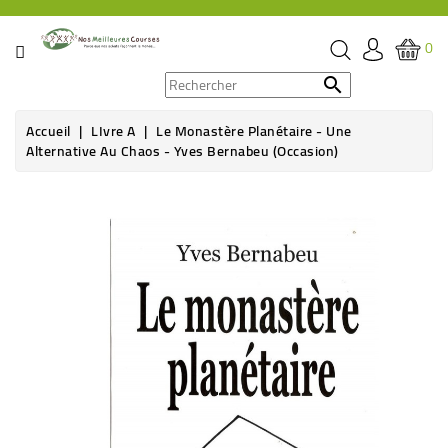
CATÉGORIE
0
PROMOS

Accueil
LIvre A
Le Monastère Planétaire - Une
ÉPICERIE
Alternative Au Chaos - Yves Bernabeu (Occasion)
THÉ,
CAFÉ
&
BOISSON
HYGIÈNE
SOINS
SANTÉ
BIEN-
ÊTRE