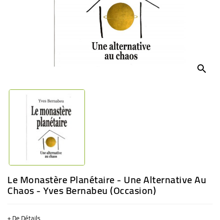
BÉBÉ
CULTUREL
search
Le Monastère Planétaire - Une Alternative Au
Chaos - Yves Bernabeu (Occasion)
+ De Détails