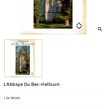
BÉBÉ
CULTUREL
search
L'Abbaye Du Bec-Hellouin
+ De Détails