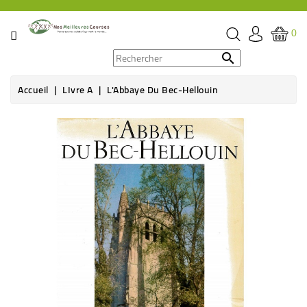
CATÉGORIE
0
PROMOS

Accueil
LIvre A
L'Abbaye Du Bec-Hellouin
ÉPICERIE
Rupture de stock
THÉ,
CAFÉ
&
BOISSON
HYGIÈNE
SOINS
SANTÉ
BIEN-
ÊTRE