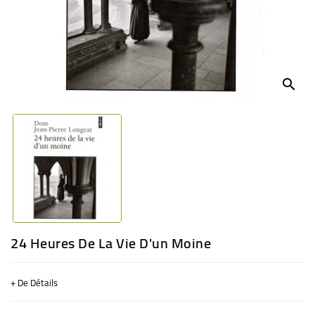
BÉBÉ
CULTUREL
search
24 Heures De La Vie D'un Moine
+ De Détails