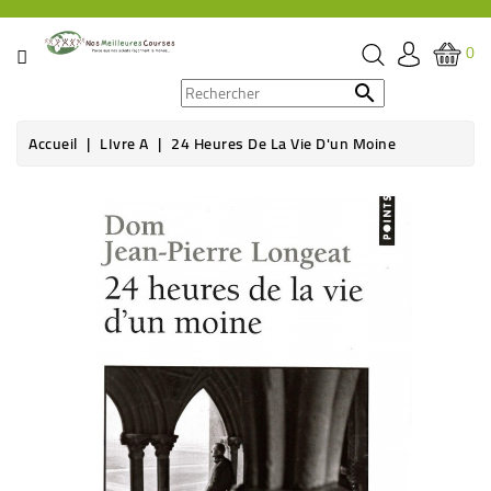
CATÉGORIE
0
PROMOS

Accueil
LIvre A
24 Heures De La Vie D'un Moine
ÉPICERIE
THÉ,
CAFÉ
&
BOISSON
HYGIÈNE
SOINS
SANTÉ
BIEN-
ÊTRE