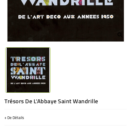
BÉBÉ
CULTUREL
search
Trésors De L'Abbaye Saint Wandrille
+ De Détails