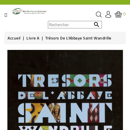
CATÉGORIE
0
PROMOS

Accueil
LIvre A
Trésors De L'Abbaye Saint Wandrille
ÉPICERIE
Rupture de stock
THÉ,
CAFÉ
&
BOISSON
HYGIÈNE
SOINS
SANTÉ
BIEN-
ÊTRE