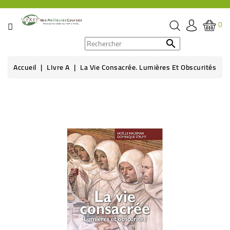
CATÉGORIE
0
PROMOS

Accueil
LIvre A
La Vie Consacrée. Lumières Et Obscurités
ÉPICERIE
THÉ,
CAFÉ
&
BOISSON
HYGIÈNE
SOINS
SANTÉ
BIEN-
ÊTRE