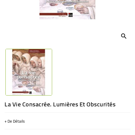
BÉBÉ
CULTUREL
search
La Vie Consacrée. Lumières Et Obscurités
+ De Détails