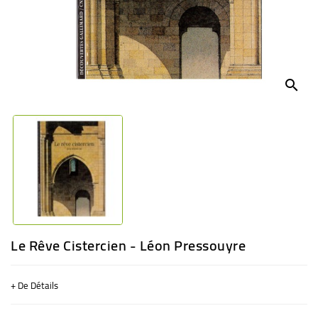
BÉBÉ
CULTUREL
search
Le Rêve Cistercien - Léon Pressouyre
+ De Détails