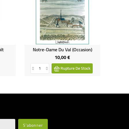
Livre-A
ît
Notre-Dame Du Val (Occasion)
10,00 €
Prix
Rupture De Stock