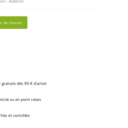
tion : Aubéron
er Au Panier
€ gratuite dès 90 € d'achat
icile ou en point relais
fiés et contrôlés