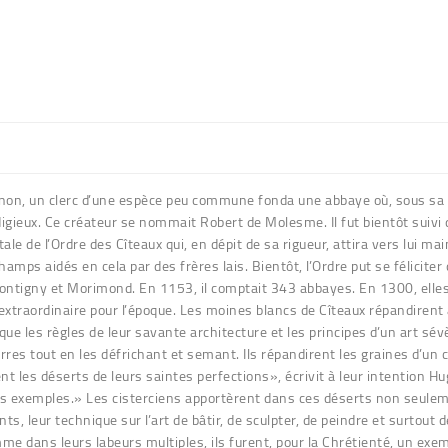
non, un clerc d’une espèce peu commune fonda une abbaye où, sous sa vo
rodigieux. Ce créateur se nommait Robert de Molesme. Il fut bientôt sui
e de l’Ordre des Cîteaux qui, en dépit de sa rigueur, attira vers lui mai
amps aidés en cela par des frères lais. Bientôt, l’Ordre put se féliciter 
 Pontigny et Morimond. En 1153, il comptait 343 abbayes. En 1300, elle
extraordinaire pour l’époque. Les moines blancs de Cîteaux répandirent 
 que les règles de leur savante architecture et les principes d’un art sév
rres tout en les défrichant et semant. Ils répandirent les graines d’un c
t les déserts de leurs saintes perfections», écrivit à leur intention Hu
ons exemples.» Les cisterciens apportèrent dans ces déserts non seulemen
s, leur technique sur l’art de bâtir, de sculpter, de peindre et surtout 
me dans leurs labeurs multiples, ils furent, pour la Chrétienté, un exem