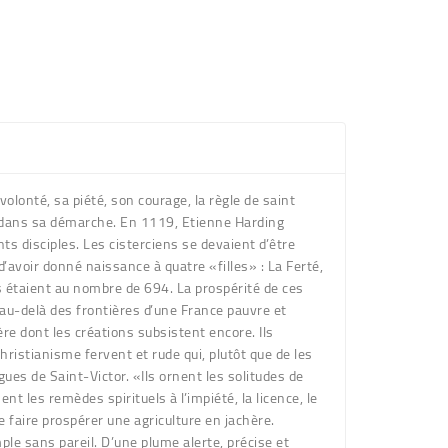
lonté, sa piété, son courage, la règle de saint
vi dans sa démarche. En 1119, Etienne Harding
nts disciples. Les cisterciens se devaient d’être
d’avoir donné naissance à quatre «filles» : La Ferté,
s étaient au nombre de 694. La prospérité de ces
au-delà des frontières d’une France pauvre et
ère dont les créations subsistent encore. Ils
hristianisme fervent et rude qui, plutôt que de les
gues de Saint-Victor. «Ils ornent les solitudes de
t les remèdes spirituels à l’impiété, la licence, le
de faire prospérer une agriculture en jachère.
ple sans pareil. D’une plume alerte, précise et