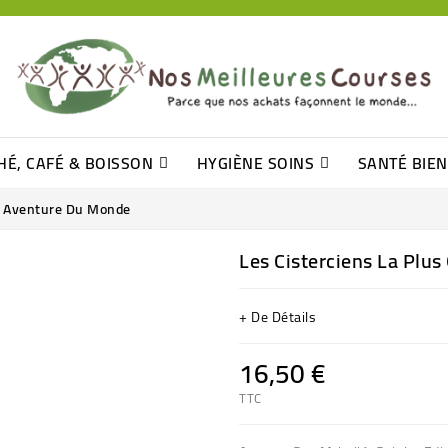
HÉ, CAFÉ & BOISSON
HYGIÈNE SOINS
SANTÉ BIE
Pâtisseries, Moelleux Et Cakes
Sucres En Morceaux, Bûchettes
Barre De Céréales, Pâte D\'amande
Tomates (purée, Coulis, Concentré....)
Levure De Bière Et Germe De Blé
Cotons
Tampo
Shampooin
es Aventure Du Monde
Les Cisterciens La Plu
+ De Détails
16,50 €
TTC