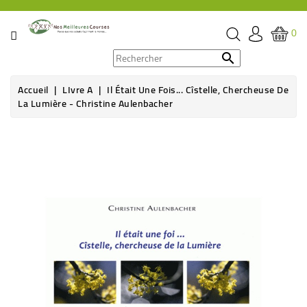
CATÉGORIE
0
PROMOS

Accueil
LIvre A
Il Était Une Fois... Cîstelle, Chercheuse De
ÉPICERIE
La Lumière - Christine Aulenbacher
THÉ,
CAFÉ
&
BOISSON
HYGIÈNE
SOINS
SANTÉ
BIEN-
ÊTRE