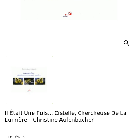
BÉBÉ
CULTUREL
search
Il Était Une Fois... Cîstelle, Chercheuse De La
Lumière - Christine Aulenbacher
+ De Détails