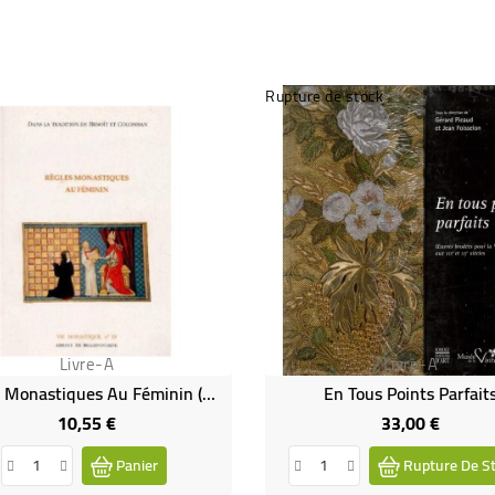
Rupture de stock
Livre-A
Livre-A
Règles Monastiques Au Féminin (Occasion)
En Tous Points Parfait
10,55 €
33,00 €
Prix
Prix
Panier
Rupture De S