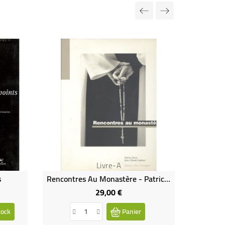
Rupture de
Livre-A
s
Rencontres Au Monastère - Patrice Favre - Jean-Claude Gadmer
Le Moi
29,00 €
Prix
tock
Panier