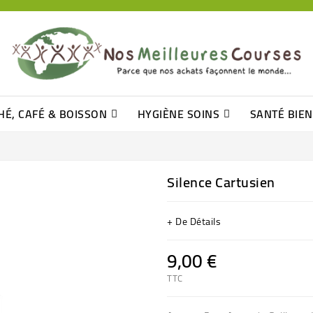
HÉ, CAFÉ & BOISSON
HYGIÈNE SOINS
SANTÉ BIE
Pâtisseries, Moelleux Et Cakes
Sucres En Morceaux, Bûchettes
Barre De Céréales, Pâte D\'amande
Tomates (purée, Coulis, Concentré....)
Levure De Bière Et Germe De Blé
Cotons
Tampo
Shampooin
Silence Cartusien
+ De Détails
9,00 €
TTC