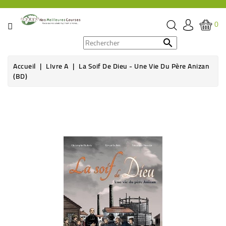
CATÉGORIE
0
PROMOS

Accueil
LIvre A
La Soif De Dieu - Une Vie Du Père Anizan
ÉPICERIE
(BD)
THÉ,
CAFÉ
&
BOISSON
HYGIÈNE
SOINS
SANTÉ
BIEN-
ÊTRE