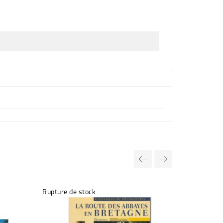
Rupture de stock
Rupture de