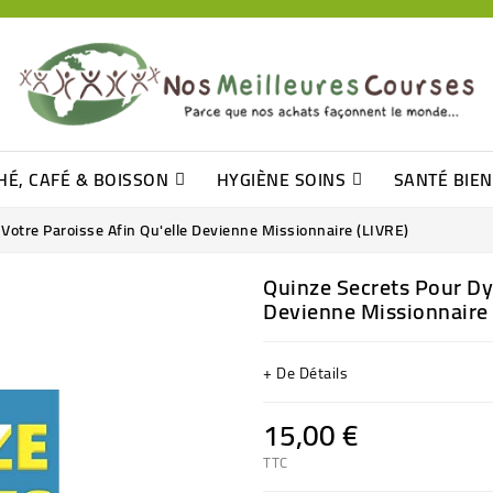
HÉ, CAFÉ & BOISSON
HYGIÈNE SOINS
SANTÉ BIE
Pâtisseries, Moelleux Et Cakes
Sucres En Morceaux, Bûchettes
Barre De Céréales, Pâte D\'amande
Tomates (purée, Coulis, Concentré....)
Levure De Bière Et Germe De Blé
Cotons
Tampo
Shampooin
Votre Paroisse Afin Qu'elle Devienne Missionnaire (LIVRE)
Quinze Secrets Pour Dy
Devienne Missionnaire 
+ De Détails
15,00 €
TTC