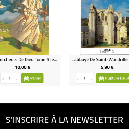
Livre-A
Livre-A
Les Chercheurs De Dieu Tome 5 Jean-Paul II, Bernadette Soubirous
10,00 €
5,90 €
Prix
Prix
Panier
Rupture De S
S'INSCRIRE À LA NEWSLETTER