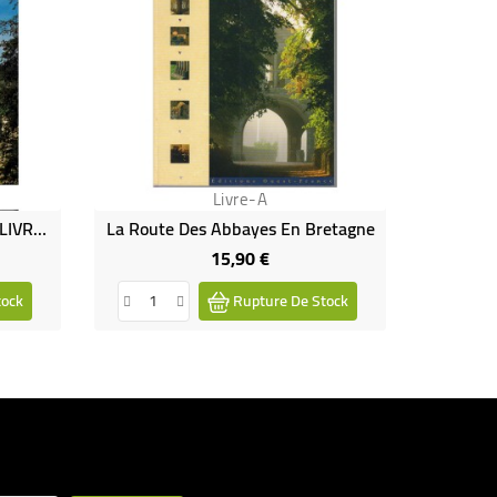
Livre-A
L'abbaye De Saint-Wandrille LIVRE (Occasion)
La Route Des Abbayes En Bretagne
15,90 €
Prix
tock
Rupture De Stock