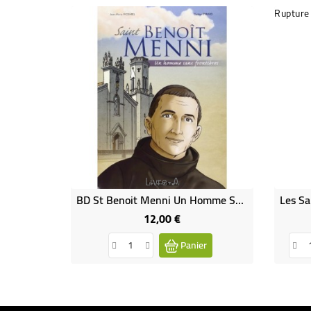
Rupture
Livre-A
BD St Benoit Menni Un Homme Sans Frontières
12,00 €
Prix
Panier