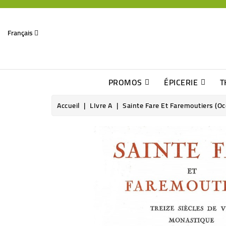
Français
PROMOS
ÉPICERIE
T
Dates Dépassées, Jusqu\'à -70% De Réduction
Découverte De Beaux Produits Au Détour D\'une Bonne Affaire
Sucres & Édulcorants Naturels
Chocolats, Barres & Confiserie
Accueil
LIvre A
Sainte Fare Et Faremoutiers (Oc