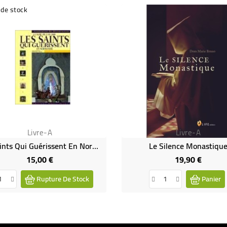
 de stock
Livre-A
Livre-A
Les Saints Qui Guérissent En Normandie
Le Silence Monastiqu
15,00 €
19,90 €
Prix
Prix
Rupture De Stock
Panier