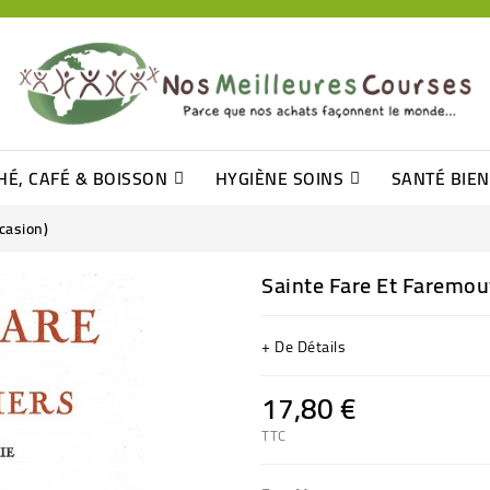
HÉ, CAFÉ & BOISSON
HYGIÈNE SOINS
SANTÉ BIE
Pâtisseries, Moelleux Et Cakes
Sucres En Morceaux, Bûchettes
Barre De Céréales, Pâte D\'amande
Tomates (purée, Coulis, Concentré....)
Levure De Bière Et Germe De Blé
Cotons
Tampo
Shampooin
casion)
Sainte Fare Et Faremou
+ De Détails
17,80 €
TTC