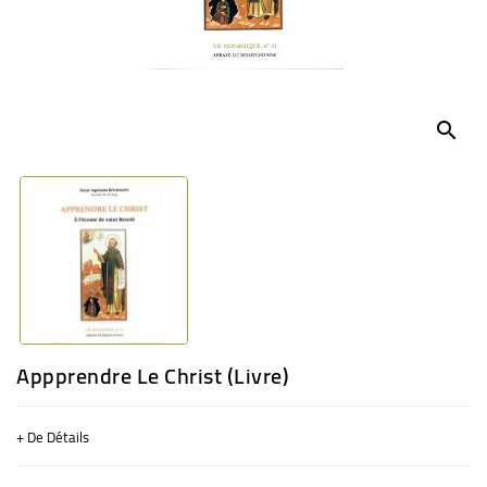
BÉBÉ
CULTUREL
search
Appprendre Le Christ (livre)
+ De Détails