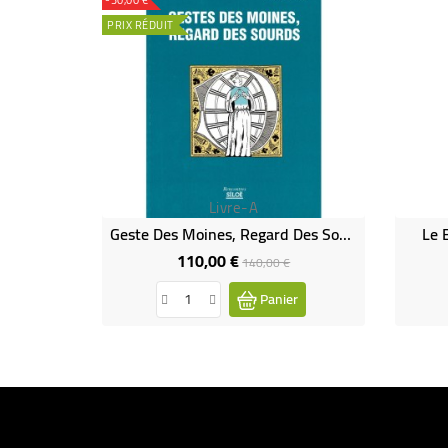
PRIX RÉDUIT
Livre-A
Geste Des Moines, Regard Des Sourds ( Livre Rare - Épuisé)
Le 
110,00 €
Prix
Prix
140,00 €
de
Panier
base