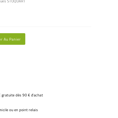
acques STOQUART
er Au Panier
€ gratuite dès 90 € d'achat
icile ou en point relais