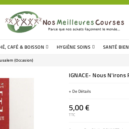
HÉ, CAFÉ & BOISSON
HYGIÈNE SOINS
SANTÉ BIE
Pâtisseries, Moelleux Et Cakes
Sucres En Morceaux, Bûchettes
Barre De Céréales, Pâte D\'amande
Tomates (purée, Coulis, Concentré....)
Levure De Bière Et Germe De Blé
Cotons
Tampo
Shampooin
usalem (Occasion)
IGNACE- Nous N'irons P
+ De Détails
5,00 €
TTC