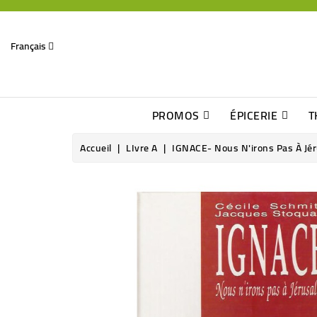
Français
PROMOS
ÉPICERIE
T
Dates Dépassées, Jusqu\'à -70% De Réduction
Découverte De Beaux Produits Au Détour D\'une Bonne Affaire
Sucres & Édulcorants Naturels
Chocolats, Barres & Confiserie
Accueil
LIvre A
IGNACE- Nous N'irons Pas À Jér