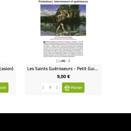
Livre-A
casion)
Les Saints Guérisseurs - Petit Guide (Occasion)
9,00 €
Prix
tock
Panier