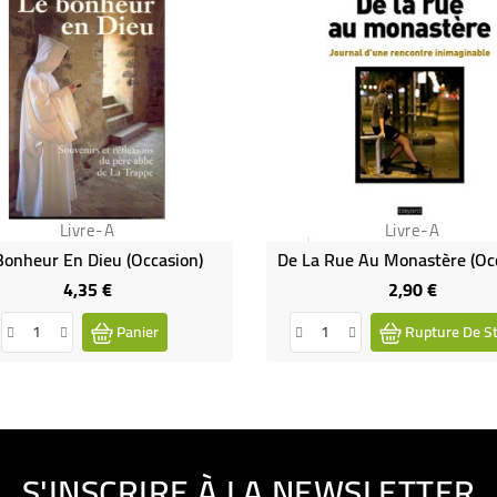
Livre-A
Livre-A
Bonheur En Dieu (occasion)
De La Rue Au Monastère (Oc
4,35 €
2,90 €
Prix
Prix
Panier
Rupture De S
S'INSCRIRE À LA NEWSLETTER